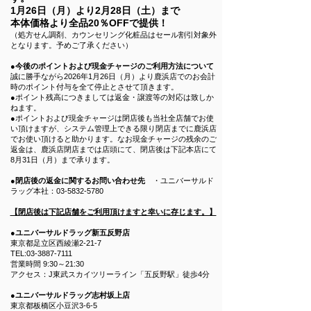
1月26日（月）より2月28日（土）まで
本体価格より全品20％OFFで提供！
（処方せん調剤、カウンセリング化粧品はセール割引対象外
となります。予めご了承ください）
●今後のポイントおよび現金チャージのご利用方法について
誠に勝手ながら2026年1月26日（月）より鹿浜店でのお会計
時のポイント付与を全て停止とさせて頂きます。
●ポイント残高につきましては返金・譲渡等の対応は致しか
ねます。
●ポイントおよび現金チャージは閉店後も当社全店舗でお使
い頂けますが、システム管理上できる限り閉店までに鹿浜店
でお使い頂けると助かります。なお現金チャージの残余のご
返金は、鹿浜店閉店までは店頭にて、閉店後は下記本店にて
8月31日（月）まで承ります。
●閉店後の返金に関するお問い合わせ先
・ユニバーサルド
ラッグ本社：03-5832-5780
【閉店後は下記店舗をご利用頂けますと幸いに存じます。】
●ユニバーサルドラッグ新五反野店
東京都足立区西綾瀬2-21-7
TEL:
03-3887-7111
営業時間 9:30～21:30
アクセス：J東武スカイツリーライン「五反野駅」徒歩4分
●ユニバーサルドラッグ志村坂上店
東京都板橋区小豆沢3-6-5