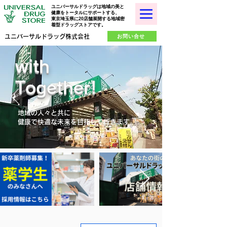
ユニバーサルドラッグは地域の美と
健康をトータルにサポートする、
東京埼玉県に20店舗展開する地域密
着型ドラッグストアです。
お問い合せ
ユニバーサルドラッグ株式会社
with
Together!
地域の人々と共に
​健康で快適な未来を目指して行きます。