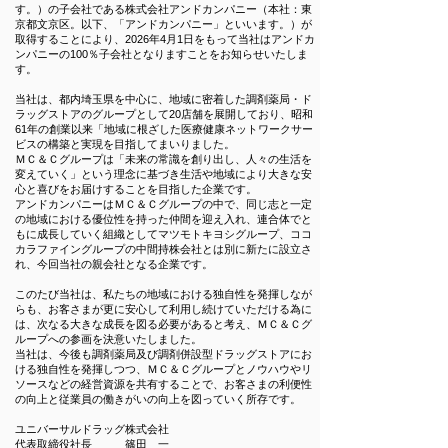
す。）の子会社である株式会社アンドカンパニー（本社：東
京都文京区。以下、「アンドカンパニー」といいます。）が
取得することにより、2026年4月1日をもって当社はアンドカ
ンパニーの100％子会社となりますことをお知らせいたしま
す。
当社は、都内埼玉県を中心に、地域に密着した調剤薬局・ド
ラッグストアのグループとして20店舗を展開しており、昭和
61年の創業以来「地域に根ざした医療健康ネットワークサー
ビスの構築と実現を目指してまいりました。
ＭＣ＆Ｃグループは「未来の常識を創り出し、人々の生活を
変えていく」という理念に基づき生活や地域により大きな安
心と喜びをお届けすることを目指した企業です。
アンドカンパニーはＭＣ＆Ｃグループの中で、同じ志と一定
の地域における優位性を持った仲間を迎え入れ、連合体でと
もに成長していく組織としてマツモトキヨシグループ、ココ
カラファイングループの中間持株会社とは別に新たに設立さ
れ、今回当社の親会社となる企業です。
このたび当社は、私たちの地域における独自性を発揮しなが
らも、お客さまが更に安心して利用し続けていただける為に
は、次なる大きな成長を図る必要があると考え、ＭＣ＆Ｃグ
ループへの参画を決意いたしました。
当社は、今後も調剤薬局及び調剤併設型ドラッグストアにお
ける独自性を発揮しつつ、ＭＣ＆Ｃグループとノウハウやリ
ソースなどの経営資源を共有することで、お客さまの利便性
の向上と従業員の働きがいの向上を図っていく所存です。
ユニバーサルドラッグ株式会社
代表取締役社長 篠田 一