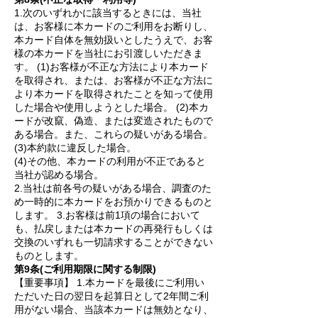
1.次のいずれかに該当するときには、当社
は、お客様に本カードのご利用をお断りし、
本カード自体を無効扱いとしたうえで、お客
様の本カードを当社にお引渡しいただきま
す。 (1)お客様が不正な方法により本カード
を取得され、または、お客様が不正な方法に
より本カードを取得されたことを知って使用
した場合や使用しようとした場合。 (2)本カ
ードが改竄、偽造、または変造されたもので
ある場合。また、これらの疑いがある場合。
(3)本約款に違反した場合。
(4)その他、本カードの利用が不正であると
当社が認める場合。
2.当社は前各号の疑いがある場合、調査のた
め一時的に本カードをお預かりできるものと
します。 3.お客様は前1項の場合において
も、払戻しまたは本カードの再発行もしくは
交換のいずれも一切請求することができない
ものとします。
第9条(ご利用期限に関する制限)
【重要事項】 1.本カードを最後にご利用い
ただいた日の翌日を起算日として2年間ご利
用がない場合、当該本カードは無効となり、