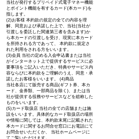
当社が発行するプリペイド式電子マネー機
能
とポイント機能を有するカード(本カード)を
指します。
(2)お客様 本約款の規定の全ての内容を理
解、同意および承諾した上で、当社(当社が
引渡しを委託した関連第三者を含みます)か
ら本カードの引渡しを受け、現実に本カード
を所持される方であって、 本約款に規定さ
れた利用をされる方をいいます。
(3)会員 当社の定める入会申込書または当社
がインターネット上で提供するサービスに必
要事項をご記入いただき、特典やサービス内
容ならびに本約款をご理解のうえ、同意・承
諾したお客様をいいます。 (4)商品
当社各店にて販売する商品(ギフト券、本カ
ード、金券類、一部商品を除く)、または当
社が提供する役務やサービスなどを総称した
ものをいいます。
(5)カード取扱店 当社の全ての店舗または施
設をいいます。具体的なカード取扱店の場所
や情報に関しては、本約款末尾に記載された
本カードに関するお問合せ窓口にお電話にて
お問合せいただくか、 当社ホームページに
てご覧いただけます。