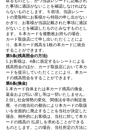
取るものとし、かつ当該レシートに記載され
た事項に過誤がないことを確認しなければな
らないものとします。 5.前項、当該レシー
トの受取時にお客様から特段の申し出がない
かぎり、お客様が当該記載された事項に過誤
がないことを確認したものとみなすものとし
ます。 6.本カードを複数枚お持ちの場合、
カード取扱店にて申し出いただくことによ
り、各本カード残高を1枚の本カードに統合
することができます。
第5条(残高照会の方法)
1.お客様は、4条に規定するレシートによる
残高照会のほか、カード取扱店において本カ
ードを提示していただくことにより、本カー
ドの残高照会をすることができます。
第6条(換金)
1.本カード自体または本カード残高の換金、
返金および払い戻し等は一切いたしません。
2.但し社会情勢の変化、関係法令等の制定改
廃、その他当社の都合により本カードの取扱
いを全面的に廃止することを当社が決定した
場合、例外的にお客様は、当社に対して本カ
ードの残高の 払戻しを求めることができる
ものとします。この場合、当社所定の方法に