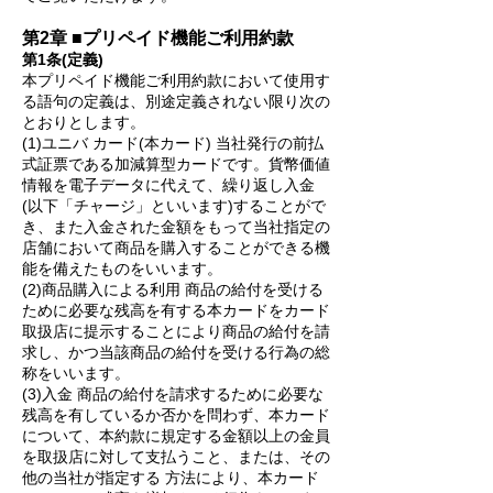
第2章 ■プリペイド機能ご利用約款
第1条(定義)
本プリペイド機能ご利用約款において使用す
る語句の定義は、別途定義されない限り次の
とおりとします。
(1)ユニバ カード(本カード) 当社発行の前払
式証票である加減算型カードです。貨幣価値
情報を電子データに代えて、繰り返し入金
(以下「チャージ」といいます)することがで
き、また入金された金額をもって当社指定の
店舗において商品を購入することができる機
能を備えたものをいいます。
(2)商品購入による利用 商品の給付を受ける
ために必要な残高を有する本カードをカード
取扱店に提示することにより商品の給付を請
求し、かつ当該商品の給付を受ける行為の総
称をいいます。
(3)入金 商品の給付を請求するために必要な
残高を有しているか否かを問わず、本カード
について、本約款に規定する金額以上の金員
を取扱店に対して支払うこと、または、その
他の当社が指定する 方法により、本カード