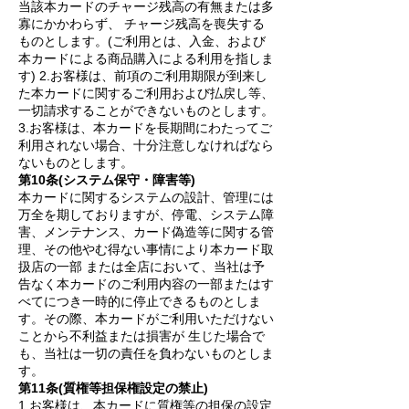
当該本カードのチャージ残高の有無または多
寡にかかわらず、 チャージ残高を喪失する
ものとします。(ご利用とは、入金、および
本カードによる商品購入による利用を指しま
す) 2.お客様は、前項のご利用期限が到来し
た本カードに関するご利用および払戻し等、
一切請求することができないものとします。
3.お客様は、本カードを長期間にわたってご
利用されない場合、十分注意しなければなら
ないものとします。
第10条(システム保守・障害等)
本カードに関するシステムの設計、管理には
万全を期しておりますが、停電、システム障
害、メンテナンス、カード偽造等に関する管
理、その他やむ得ない事情により本カード取
扱店の一部 または全店において、当社は予
告なく本カードのご利用内容の一部またはす
べてにつき一時的に停止できるものとしま
す。その際、本カードがご利用いただけない
ことから不利益または損害が 生じた場合で
も、当社は一切の責任を負わないものとしま
す。
第11条(質権等担保権設定の禁止)
1.お客様は、本カードに質権等の担保の設定