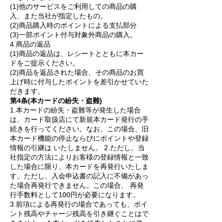
(1)他のサービスをご利用しての商品の購
入、また当社が指定したもの。
(2)商品購入時のポイントによる支払部分
(3)一部ポイント付与対象外商品の購入。
4.商品の返品
(1)商品の返品は、レシートとともに本カー
ドをご提示ください。
(2)商品を返品された場合、その商品のお買
上げ時に付与したポイントを差引かせていた
だきます。
第4条(本カードの紛失・盗難)
1.本カードの紛失・盗難等が発生した場合
は、カード取扱店にて新規本カード発行の手
続きを行ってください。なお、この場合、旧
本カード機能の停止ならびにポイントや登録
情報の引継は いたしません。 2.ただし、当
社指定の方法によりお客様の登録情報と一致
した場合に限り、本カードを再発行いたしま
す。ただし、入会申込書の記入に不備があっ
た場合再発行できません。この場合、 再発
行手数料として100円が必要になります。
3.前項による再発行の場合であっても、ポイ
ント残高やチャージ残高を引き継ぐことはで