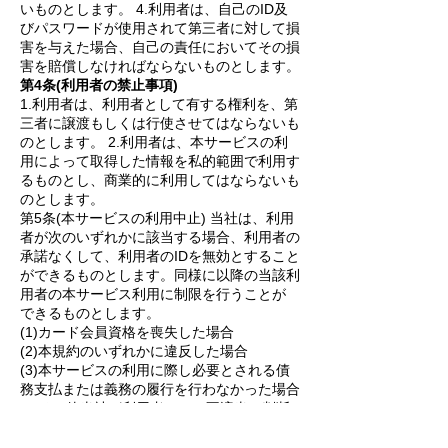
いものとします。 4.利用者は、自己のID及
びパスワードが使用されて第三者に対して損
害を与えた場合、自己の責任においてその損
害を賠償しなければならないものとします。
第4条(利用者の禁止事項)
1.利用者は、利用者として有する権利を、第
三者に譲渡もしくは行使させてはならないも
のとします。 2.利用者は、本サービスの利
用によって取得した情報を私的範囲で利用す
るものとし、商業的に利用してはならないも
のとします。
第5条(本サービスの利用中止) 当社は、利用
者が次のいずれかに該当する場合、利用者の
承諾なくして、利用者のIDを無効とすること
ができるものとします。同様に以降の当該利
用者の本サービス利用に制限を行うことが
できるものとします。
(1)カード会員資格を喪失した場合
(2)本規約のいずれかに違反した場合
(3)本サービスの利用に際し必要とされる債
務支払または義務の履行を行わなかった場合
(4)その他当社が利用者として不適当と判断
した場合
第6条(免責)