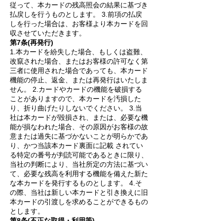
従って、本カードの残高照会の結果に基づき
払戻しを行うものとします。 3.前項の払戻
しを行った場合は、お客様より本カードを回
収させていただきます。
第7条(再発行)
1.本カードを紛失した場合、もしくは盗難、
改竄された場合、またはお客様の許可なく第
三者に使用された場合であっても、本カード
機能の停止、返金、または再発行はいたしま
せん。 2.カードやカードの機能を破損する
ことがありますので、本カードを汚損した
り、折り曲げたりしないでください。 3.当
社は本カードが毀損され、または、必要な機
能が損なわれた場合、その原因がお客様の故
意または過失に基づかないことが明らかであ
り、かつ当該本カード裏面に記載 されてい
る特定の番号が判読可能であるときに限り、
当社の判断により、当社所定の方法に基づい
て、必要な残高を利用する機能を備えた新た
な本カードを発行するものとします。 4.そ
の際、当社は新しい本カードと引き換えに旧
本カードの引渡しを求めることができるもの
とします。
第8条(不正な取得・利用等)