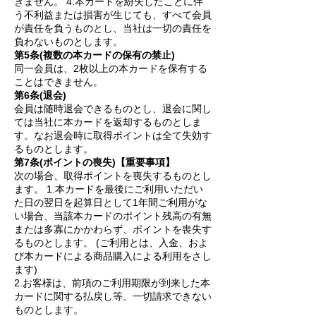
きません。 4.本カードを紛失したことに伴
う不利益または損害が生じても、すべて会員
が責任を負うものとし、当社は一切の責任を
負わないものとします。
第5条(複数の本カードの保有の禁止)
同一会員は、2枚以上の本カードを保有する
ことはできません。
第6条(退会)
会員は随時退会できるものとし、退会に関し
ては当社に本カードを返却するものとしま
す。なお退会時に取得ポイントは全て失効す
るものとします。
第7条(ポイントの喪失)【重要事項】
次の場合、取得ポイントを喪失するものとし
ます。 1.本カードを最後にご利用いただい
た日の翌日を起算日として1年間ご利用がな
い場合、当該本カードのポイント残高の有無
または多寡にかかわらず、ポイントを喪失す
るものとします。 (ご利用とは、入金、およ
び本カードによる商品購入による利用をさし
ます)
2.お客様は、前項のご利用期限が到来した本
カードに関する払戻し等、一切請求できない
ものとします。